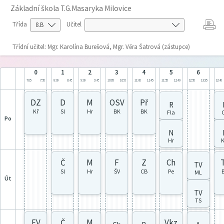
Základní škola T.G.Masaryka Milovice
Třída
Učitel
Třídní učitel: Mgr. Karolína Burešová, Mgr. Věra Šatrová (zástupce)
0
1
2
3
4
5
6
7:05
7:50
8:00
8:45
9:00
9:45
10:05
10:50
11:00
11:45
11:55
12:40
12:50
13:35
13:40
DZ
D
M
OSV
Př
R
Kř
Sl
Hr
BK
BK
Fla
po
N
Hr
K
Č
M
F
Z
Ch
TV
Sl
Hr
ŠV
CB
Pe
ML
út
TV
TS
EV
Č
M
Vkz