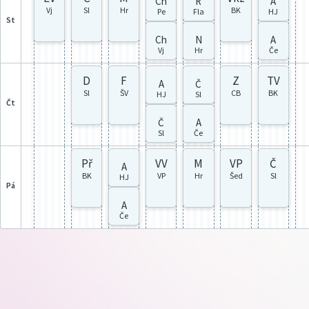
Ch
R
A
Vj
Sl
Hr
BK
Pe
Fla
HJ
st
Ch
N
A
Vj
Hr
Če
D
F
Z
TV
A
Č
Sl
ŠV
CB
BK
HJ
Sl
čt
Č
A
Sl
Če
Př
VV
M
VP
Č
A
BK
VP
Hr
Šed
Sl
HJ
pá
A
Če