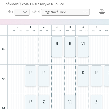
Základní škola T.G.Masaryka Milovice
Třída
Učitel
0
1
2
3
4
5
6
7:05
7:50
8:00
8:45
9:00
9:45
10:05
10:50
11:00
11:45
11:55
12:40
12:50
13:35
13:40
R
R
Vl
po
If
If
R
If
út
If
Z
Vl
Z
st