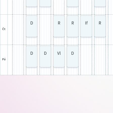
D
R
R
If
R
čt
D
D
Vl
D
pá