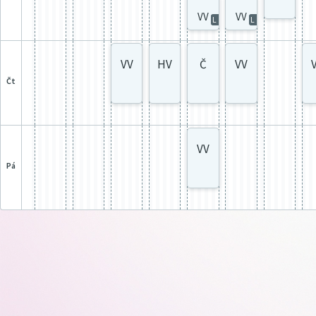
VV
VV
L
L
VV
HV
Č
VV
čt
VV
pá