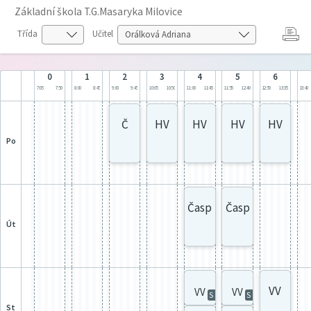
Základní škola T.G.Masaryka Milovice
Třída
Učitel
0
1
2
3
4
5
6
7:05
7:50
8:00
8:45
9:00
9:45
10:05
10:50
11:00
11:45
11:55
12:40
12:50
13:35
13:40
Č
HV
HV
HV
HV
po
Časp
Časp
út
VV
VV
VV
S
S
st