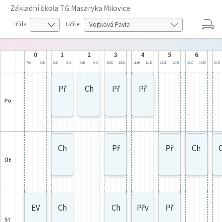
Základní škola T.G.Masaryka Milovice
Třída
Učitel
0
1
2
3
4
5
6
7:05
7:50
8:00
8:45
9:00
9:45
10:05
10:50
11:00
11:45
11:55
12:40
12:50
13:35
13:40
Př
Ch
Př
Př
po
Ch
Př
Př
Ch
út
EV
Ch
Ch
Přv
Př
st