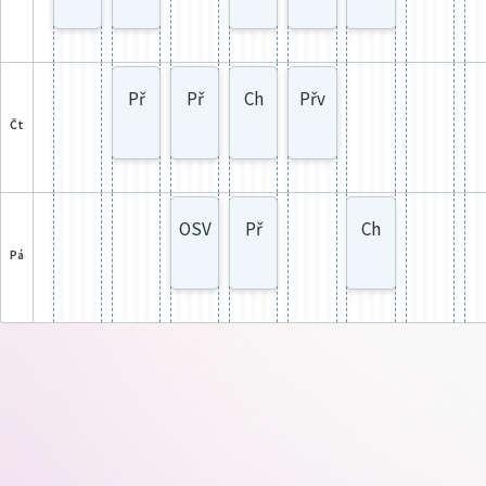
Př
Př
Ch
Přv
čt
OSV
Př
Ch
pá