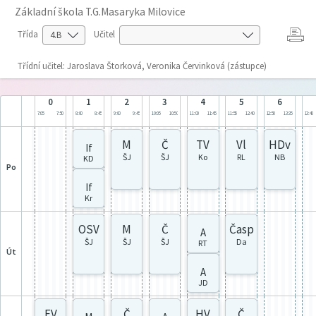
Základní škola T.G.Masaryka Milovice
Třída
Učitel
Třídní učitel: Jaroslava Štorková, Veronika Červinková (zástupce)
0
1
2
3
4
5
6
7:05
7:50
8:00
8:45
9:00
9:45
10:05
10:50
11:00
11:45
11:55
12:40
12:50
13:35
13:40
M
Č
TV
Vl
HDv
If
ŠJ
ŠJ
Ko
RL
NB
KD
po
If
Kr
OSV
M
Č
Časp
A
ŠJ
ŠJ
ŠJ
Da
RT
út
A
JD
EV
Č
HV
Č