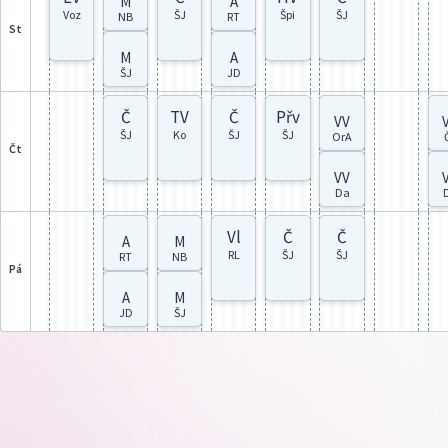
M
A
Voz
ŠJ
Špi
ŠJ
NB
RT
st
M
A
ŠJ
JD
Č
TV
Č
Přv
VV
ŠJ
Ko
ŠJ
ŠJ
OrA
čt
VV
Da
Vl
Č
Č
A
M
RL
ŠJ
ŠJ
RT
NB
pá
A
M
JD
ŠJ