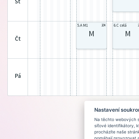
st
5.A M1
6.C celá
204
M
M
čt
pá
Nastavení soukro
Na těchto webových st
síťové identifikátory,
procházíte naše strán
pomáhají provozovat a 