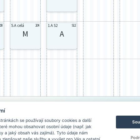
5.A celá
1.A S2
208
204
S12
M
A
mí
ránkách se používají soubory cookies a další
Sou
 které mohou obsahovat osobní údaje (např. jak
ky a jaký obsah vás zajímá). Tyto údaje nám
Podr
zlepšovat naše služby a vyvíjet pro Vás a ostatní