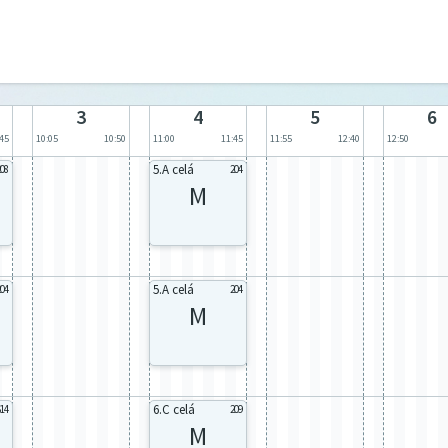
3
4
5
6
:45
10:05
10:50
11:00
11:45
11:55
12:40
12:50
5.A celá
208
204
M
5.A celá
204
204
M
6.C celá
14
209
M