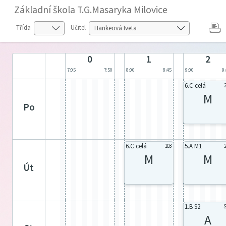
Základní škola T.G.Masaryka Milovice
Třída
Učitel
0
1
2
7:05
7:50
8:00
8:45
9:00
9
6.C celá
M
po
6.C celá
5.A M1
103
M
M
út
1.B S2
S
A