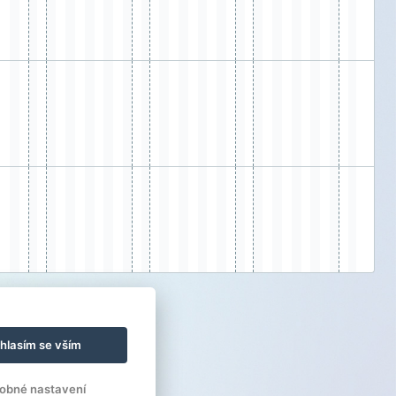
hlasím se vším
obné nastavení