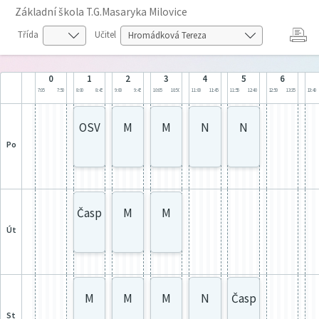
Základní škola T.G.Masaryka Milovice
Třída
Učitel
0
1
2
3
4
5
6
7:05
7:50
8:00
8:45
9:00
9:45
10:05
10:50
11:00
11:45
11:55
12:40
12:50
13:35
13:40
OSV
M
M
N
N
po
Časp
M
M
út
M
M
M
N
Časp
st