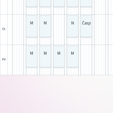
M
M
N
Časp
čt
M
M
M
M
pá