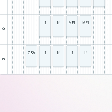
If
If
MFI
MFI
čt
OSV
If
If
If
If
pá