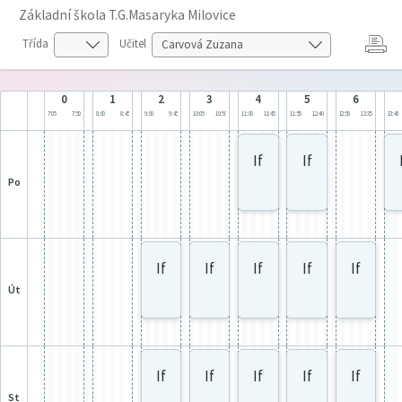
Základní škola T.G.Masaryka Milovice
Třída
Učitel
0
1
2
3
4
5
6
7:05
7:50
8:00
8:45
9:00
9:45
10:05
10:50
11:00
11:45
11:55
12:40
12:50
13:35
13:40
If
If
po
If
If
If
If
If
út
If
If
If
If
If
st