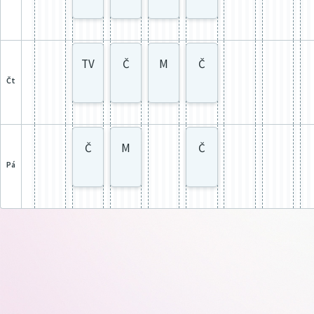
TV
Č
M
Č
čt
Č
M
Č
pá